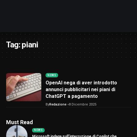
Tag:
piani
NEWS
OpenAI nega di aver introdotto
annunci pubblicitari nei piani di
ChatGPT a pagamento
By
Redazione
8 Dicembre 2025
Must Read
NEWS
Microsoft indaga sull’interruzione di Copilot che