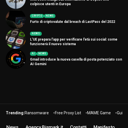
colpisce utenti in Europa
CRYPTO
NEWS
Furto di criptovalute dal breach di LastPass del 2022
NEWS
L’UE prepara l’app per verificare l’età sui social: come
funzionerà il nuovo sistema
AI
NEWS
Gmail introduce la nuova casella di posta potenziato con
AI Gemini
Trending:
Ransomware
Free Proxy List
MAME Game
Guide
News
Agency Bismark.it
Contatti
Manifesto