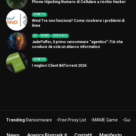
Phone Hijacking Numero di Cellulare a rischio Hacker
HOW TO
Wind Tre non funziona? Come risolvere i problemi di
linea
AI
NEWS
SPECIALE
JadePuffer, il primo ransomware “agentico”: l’IA che
conduce da sola un attacco informatico
HOW TO
I migliori Client BitTorrent 2026
Trending:
Ransomware
Free Proxy List
MAME Game
Guide
News
Agency Bismark.it
Contatti
Manifesto