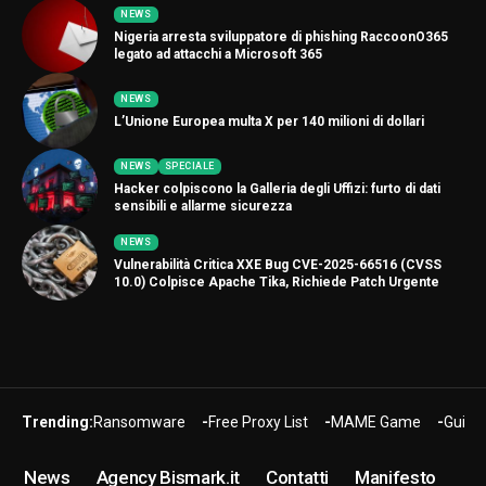
NEWS
Nigeria arresta sviluppatore di phishing RaccoonO365
legato ad attacchi a Microsoft 365
NEWS
L’Unione Europea multa X per 140 milioni di dollari
NEWS
SPECIALE
Hacker colpiscono la Galleria degli Uffizi: furto di dati
sensibili e allarme sicurezza
NEWS
Vulnerabilità Critica XXE Bug CVE-2025-66516 (CVSS
10.0) Colpisce Apache Tika, Richiede Patch Urgente
Trending:
Ransomware
Free Proxy List
MAME Game
Guide
News
Agency Bismark.it
Contatti
Manifesto