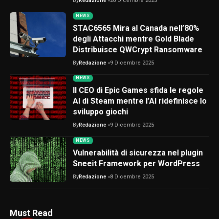
By
Redazione
20 Dicembre 2025
NEWS
STAC6565 Mira al Canada nell’80%
degli Attacchi mentre Gold Blade
Distribuisce QWCrypt Ransomware
By
Redazione
9 Dicembre 2025
NEWS
Il CEO di Epic Games sfida le regole
AI di Steam mentre l’AI ridefinisce lo
sviluppo giochi
By
Redazione
9 Dicembre 2025
NEWS
Vulnerabilità di sicurezza nel plugin
Sneeit Framework per WordPress
By
Redazione
8 Dicembre 2025
Must Read