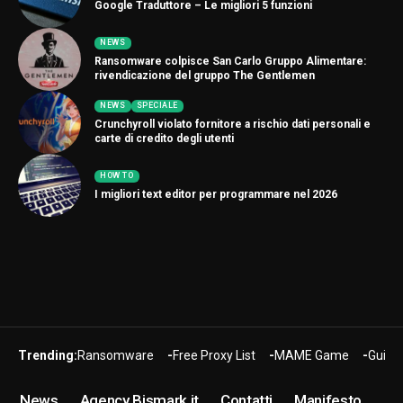
Google Traduttore – Le migliori 5 funzioni
NEWS
Ransomware colpisce San Carlo Gruppo Alimentare:
rivendicazione del gruppo The Gentlemen
NEWS
SPECIALE
Crunchyroll violato fornitore a rischio dati personali e
carte di credito degli utenti
HOW TO
I migliori text editor per programmare nel 2026
Trending:
Ransomware
Free Proxy List
MAME Game
Guide
News
Agency Bismark.it
Contatti
Manifesto