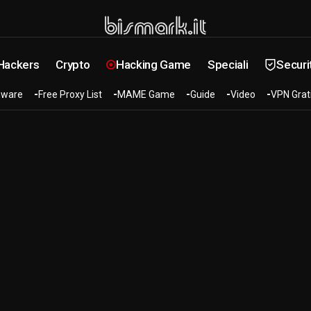
 Hackers
Crypto
Hacking Game
Speciali
Securi
ware
Free Proxy List
MAME Game
Guide
Video
VPN Grat