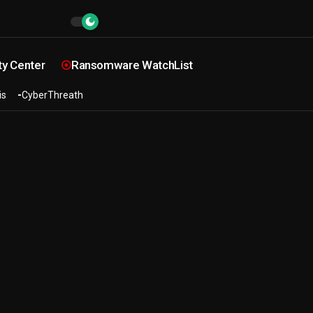
ty Center
Ransomware WatchList
is
CyberThreath