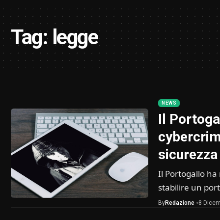
Tag:
legge
NEWS
Il Portoga
cybercrime
sicurezza
Il Portogallo ha
stabilire un por
By
Redazione
8 Dicem