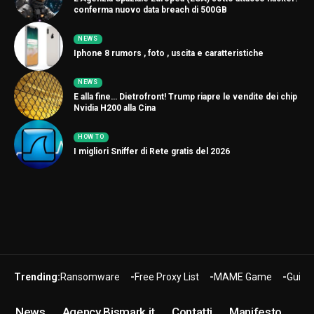
conferma nuovo data breach di 500GB
NEWS
Iphone 8 rumors , foto , uscita e caratteristiche
NEWS
E alla fine… Dietrofront! Trump riapre le vendite dei chip
Nvidia H200 alla Cina
HOW TO
I migliori Sniffer di Rete gratis del 2026
Trending:
Ransomware
Free Proxy List
MAME Game
Guide
News
Agency Bismark.it
Contatti
Manifesto