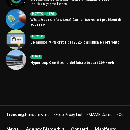
indirizzo @gmail.com
HOW TO
NEWS
WhatsApp non funziona? Come risolvere i problemi di
accesso
HOW TO
Le migliori VPN gratis del 2026, classifica e confronto
NEWS
Hyperloop One il treno del futuro tocca i 309 km/h
Trending:
Ransomware
Free Proxy List
MAME Game
Guide
News
Agency Bismark.it
Contatti
Manifesto