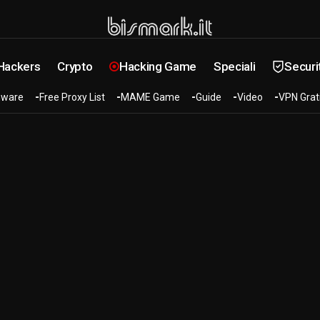
 Hackers
Crypto
Hacking Game
Speciali
Securi
ware
Free Proxy List
MAME Game
Guide
Video
VPN Grat