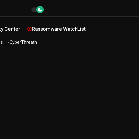
ty Center
Ransomware WatchList
is
CyberThreath