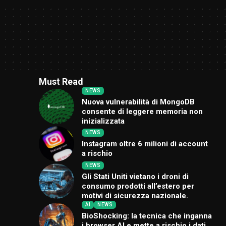
Must Read
NEWS
Nuova vulnerabilità di MongoDB
consente di leggere memoria non
inizializzata
NEWS
Instagram oltre 6 milioni di account
a rischio
NEWS
Gli Stati Uniti vietano i droni di
consumo prodotti all’estero per
motivi di sicurezza nazionale.
AI
NEWS
BioShocking: la tecnica che inganna
i browser AI e mette a rischio i dati