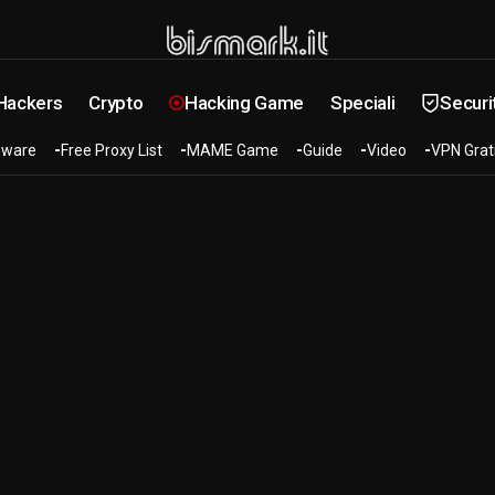
 Hackers
Crypto
Hacking Game
Speciali
Securi
ware
Free Proxy List
MAME Game
Guide
Video
VPN Grat