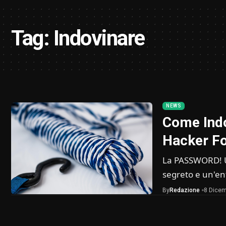
Tag:
Indovinare
NEWS
Come Ind
Hacker Fo
La PASSWORD! Un
segreto e un'en
By
Redazione
8 Dicem