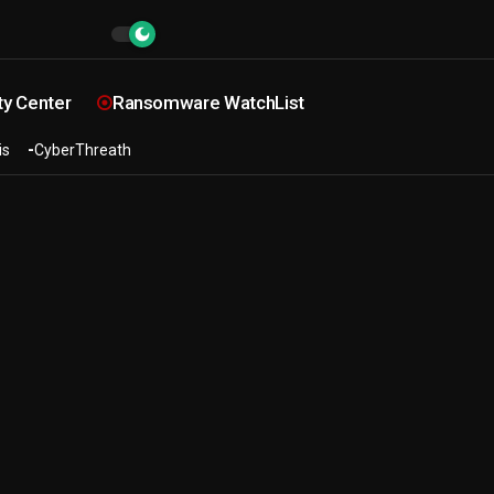
ty Center
Ransomware WatchList
is
CyberThreath