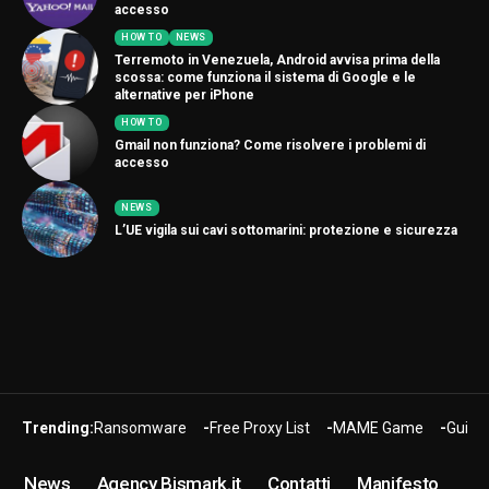
accesso
HOW TO
NEWS
Terremoto in Venezuela, Android avvisa prima della
scossa: come funziona il sistema di Google e le
alternative per iPhone
HOW TO
Gmail non funziona? Come risolvere i problemi di
accesso
NEWS
L’UE vigila sui cavi sottomarini: protezione e sicurezza
Trending:
Ransomware
Free Proxy List
MAME Game
Guide
News
Agency Bismark.it
Contatti
Manifesto