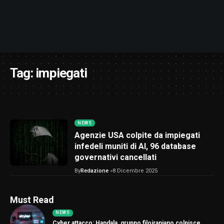
Tag:
impiegati
NEWS
Agenzie USA colpite da impiegati
infedeli muniti di AI, 96 database
governativi cancellati
By
Redazione
8 Dicembre 2025
Must Read
NEWS
Cyber attacco: Handala, gruppo filoiraniano colpisce