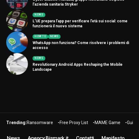
l’azienda sanitaria Stryker
NEWS
L’UE prepara l’app per verificare l’età sui social: come
funzionerà il nuovo sistema
HOW TO
NEWS
WhatsApp non funziona? Come risolvere i problemi di
accesso
NEWS
Revolutionary Android Apps Reshaping the Mobile
Landscape
Trending:
Ransomware
Free Proxy List
MAME Game
Guide
News
Agency Bismark.it
Contatti
Manifesto