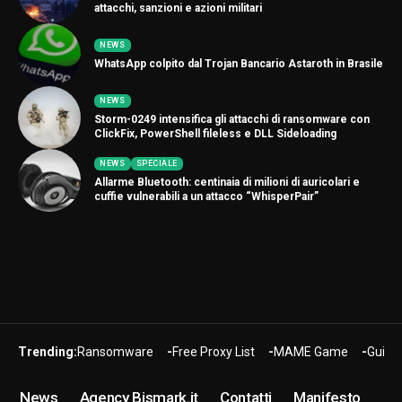
attacchi, sanzioni e azioni militari
NEWS
WhatsApp colpito dal Trojan Bancario Astaroth in Brasile
NEWS
Storm-0249 intensifica gli attacchi di ransomware con
ClickFix, PowerShell fileless e DLL Sideloading
NEWS
SPECIALE
Allarme Bluetooth: centinaia di milioni di auricolari e
cuffie vulnerabili a un attacco “WhisperPair”
Trending:
Ransomware
Free Proxy List
MAME Game
Guide
News
Agency Bismark.it
Contatti
Manifesto