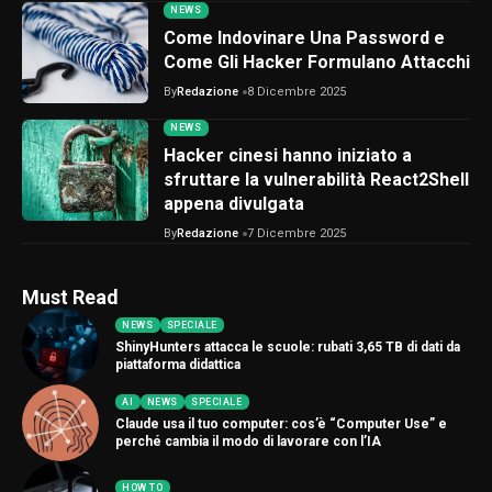
NEWS
Come Indovinare Una Password e
Come Gli Hacker Formulano Attacchi
By
Redazione
8 Dicembre 2025
NEWS
Hacker cinesi hanno iniziato a
sfruttare la vulnerabilità React2Shell
appena divulgata
By
Redazione
7 Dicembre 2025
Must Read
NEWS
SPECIALE
ShinyHunters attacca le scuole: rubati 3,65 TB di dati da
piattaforma didattica
AI
NEWS
SPECIALE
Claude usa il tuo computer: cos’è “Computer Use” e
perché cambia il modo di lavorare con l’IA
HOW TO