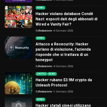
NEWS
Hacker violano database Condé
Nast: esposti dati degli abbonati di
Wired e Vanity Fair?
By
Redazione
4 Gennaio 2026
NEWS
Attacco a Resecurity: Hacker
parlano di violazione, l’azienda
risponde che si trattava di un
honeypot
By
Redazione
4 Gennaio 2026
CRYPTO
NEWS
Hacker rubano $3.9M crypto da
Unleash Protocol
By
Redazione
1 Gennaio 2026
NEWS
Hacker statali cinesi utilizzano