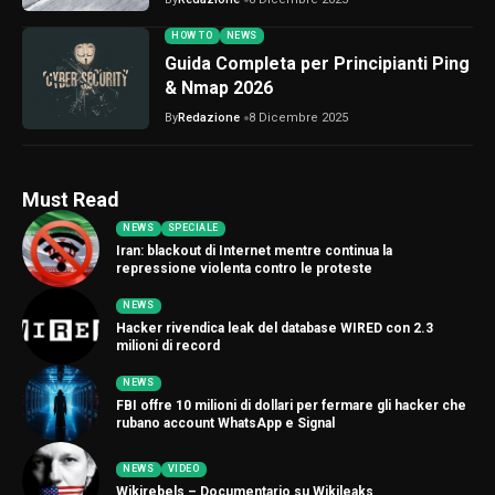
HOW TO
NEWS
Guida Completa per Principianti Ping
& Nmap 2026
By
Redazione
8 Dicembre 2025
Must Read
NEWS
SPECIALE
Iran: blackout di Internet mentre continua la
repressione violenta contro le proteste
NEWS
Hacker rivendica leak del database WIRED con 2.3
milioni di record
NEWS
FBI offre 10 milioni di dollari per fermare gli hacker che
rubano account WhatsApp e Signal
NEWS
VIDEO
Wikirebels – Documentario su Wikileaks