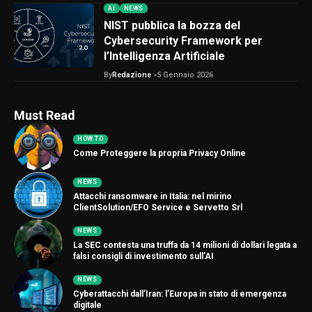
AI
NEWS
NIST pubblica la bozza del
Cybersecurity Framework per
l’Intelligenza Artificiale
By
Redazione
5 Gennaio 2026
Must Read
HOW TO
Come Proteggere la propria Privacy Online
NEWS
Attacchi ransomware in Italia: nel mirino
ClientSolution/EFO Service e Servetto Srl
NEWS
La SEC contesta una truffa da 14 milioni di dollari legata a
falsi consigli di investimento sull’AI
NEWS
Cyberattacchi dall’Iran: l’Europa in stato di emergenza
digitale