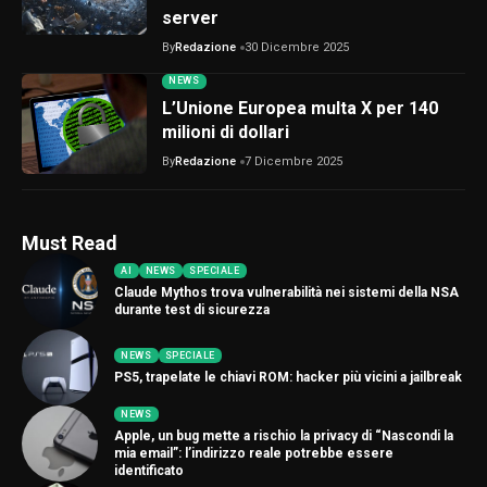
server
By
Redazione
30 Dicembre 2025
NEWS
L’Unione Europea multa X per 140
milioni di dollari
By
Redazione
7 Dicembre 2025
Must Read
AI
NEWS
SPECIALE
Claude Mythos trova vulnerabilità nei sistemi della NSA
durante test di sicurezza
NEWS
SPECIALE
PS5, trapelate le chiavi ROM: hacker più vicini a jailbreak
NEWS
Apple, un bug mette a rischio la privacy di “Nascondi la
mia email”: l’indirizzo reale potrebbe essere
identificato