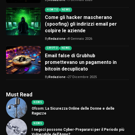
HOW TO
NEWS
Come gli hacker mascherano
(spoofing) gli indirizzi email per
colpire le aziende
By
Redazione
8 Gennaio 2026
CRYPTO
NEWS
Email false di Grubhub
promettevano un pagamento in
bitcoin decuplicato
By
Redazione
27 Dicembre 2025
Must Read
NEWS
Ofcom: La Sicurezza Online delle Donne e delle
Ragazze
NEWS
I negozi possono Cyber-Prepararsi per il Periodo più
Vulnerabile dell’Anno?