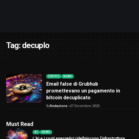
Tag:
decuplo
CRYPTO
NEWS
Email false di Grubhub
promettevano un pagamento in
bitcoin decuplicato
By
Redazione
27 Dicembre 2025
Must Read
AI
NEWS
L’AI e i costi energetici ridefiniscono l’infrastruttura