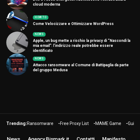
cloud moderna
HOW TO
Come Velocizzare e Ottimizzare WordPress
NEWS
Apple, un bug mette a rischio la privacy di “Nascondi la
mia email”: l’indirizzo reale potrebbe essere
identificato
NEWS
Attacco ransomware al Comune di Battipaglia da parte
del gruppo Medusa
Trending:
Ransomware
Free Proxy List
MAME Game
Guide
News
Agency Bismark.it
Contatti
Manifesto