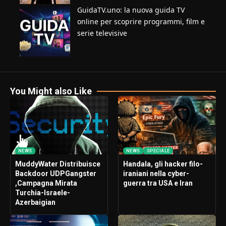
GuidaTV.uno: la nuova guida TV
online per scoprire programmi, film e
serie televisive
You Might also Like
NEWS
NEWS
SPECIALE
MuddyWater Distribuisce
Handala, gli hacker filo-
Backdoor UDPGangster
iraniani nella cyber-
,Campagna Mirata
guerra tra USA e Iran
Turchia-Israele-
Azerbaigian