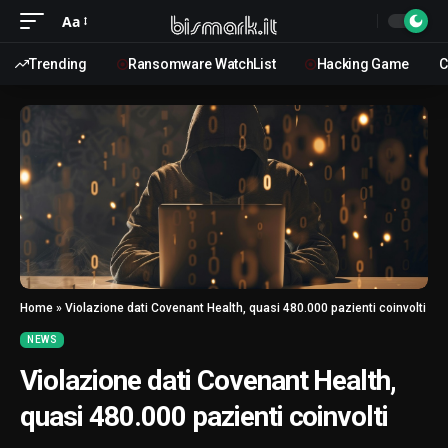
Aa
Trending
Ransomware WatchList
Hacking Game
C
Home
»
Violazione dati Covenant Health, quasi 480.000 pazienti coinvolti
NEWS
Violazione dati Covenant Health,
quasi 480.000 pazienti coinvolti