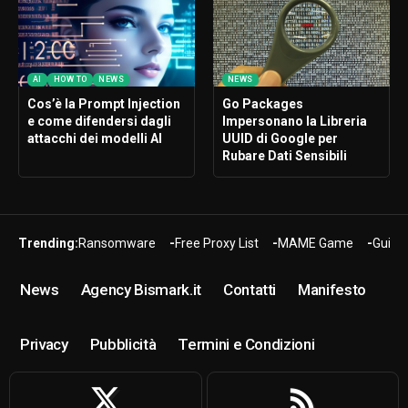
AI
HOW TO
NEWS
NEWS
Cos’è la Prompt Injection
Go Packages
e come difendersi dagli
Impersonano la Libreria
attacchi dei modelli AI
UUID di Google per
Rubare Dati Sensibili
Trending:
Ransomware
Free Proxy List
MAME Game
Guide
News
Agency Bismark.it
Contatti
Manifesto
Privacy
Pubblicità
Termini e Condizioni