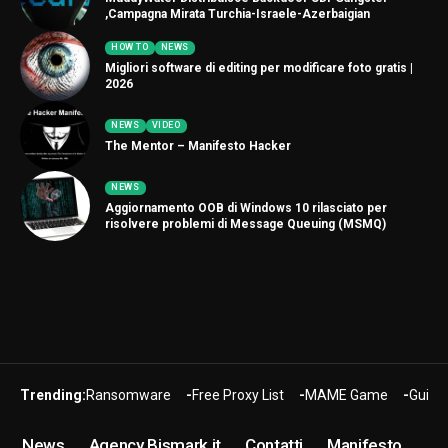
,Campagna Mirata Turchia-Israele-Azerbaigian
HOW TO
NEWS
Migliori software di editing per modificare foto gratis |
2026
NEWS
VIDEO
The Mentor – Manifesto Hacker
NEWS
Aggiornamento OOB di Windows 10 rilasciato per
risolvere problemi di Message Queuing (MSMQ)
Trending:
Ransomware
Free Proxy List
MAME Game
Guide
News
Agency Bismark.it
Contatti
Manifesto