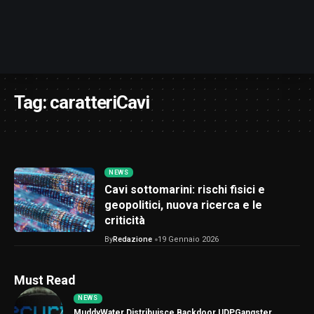
Tag:
caratteriCavi
NEWS
Cavi sottomarini: rischi fisici e
geopolitici, nuova ricerca e le
criticità
By
Redazione
19 Gennaio 2026
Must Read
NEWS
MuddyWater Distribuisce Backdoor UDPGangster