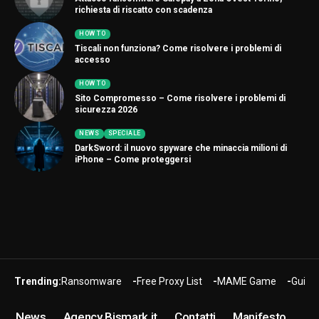
richiesta di riscatto con scadenza
HOW TO
Tiscali non funziona? Come risolvere i problemi di
accesso
HOW TO
Sito Compromesso – Come risolvere i problemi di
sicurezza 2026
NEWS
SPECIALE
DarkSword: il nuovo spyware che minaccia milioni di
iPhone – Come proteggersi
Trending:
Ransomware
Free Proxy List
MAME Game
Guide
News
Agency Bismark.it
Contatti
Manifesto