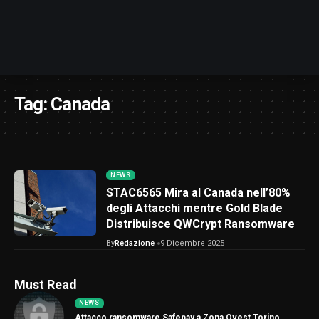
Tag:
Canada
NEWS
STAC6565 Mira al Canada nell’80%
degli Attacchi mentre Gold Blade
Distribuisce QWCrypt Ransomware
By
Redazione
9 Dicembre 2025
Must Read
NEWS
Attacco ransomware Safepay a Zona Ovest Torino,