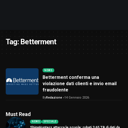
Tag:
Betterment
NEWS
Betterment conferma una
violazione dati clienti e invio email
fraudolente
By
Redazione
14 Gennaio 2026
Must Read
NEWS
SPECIALE
ShinyHunters attacca le scuole: rubati 3,65 TB di dati da