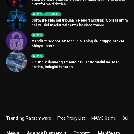
piattaforma didattica
NEWS
SPECIALE
Software spia nei tribunali? Report accusa: ‘Così si entra
nei PC dei magistrati senza lasciare tracce
NEWS
Mandiant Scopre Attacchi di Vishing dal gruppo hacker
ShinyHunters
NEWS
Finlandia: danneggiamento cavi sottomarini nel Mar
Baltico, indagini in corso
Trending:
Ransomware
Free Proxy List
MAME Game
Guide
News
Agency Bismark.it
Contatti
Manifesto