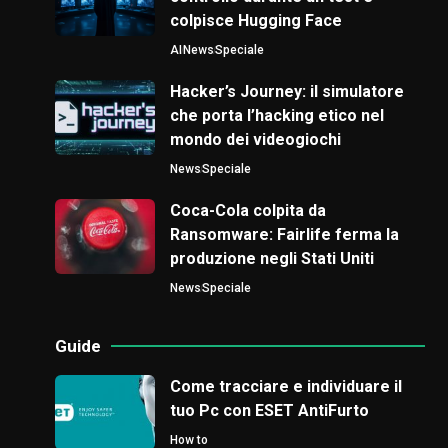
colpisce Hugging Face
AI
News
Speciale
Hacker’s Journey: il simulatore
che porta l’hacking etico nel
mondo dei videogiochi
News
Speciale
Coca-Cola colpita da
Ransomware: Fairlife ferma la
produzione negli Stati Uniti
News
Speciale
Guide
Come tracciare e individuare il
tuo Pc con ESET AntiFurto
How to