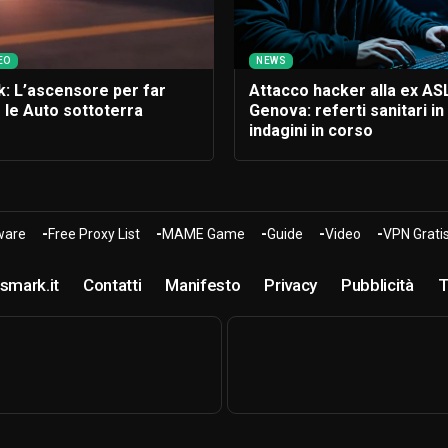
EO
NEWS
k: L’ascensore per far
Attacco hacker alla ex ASL
 le Auto sottoterra
Genova: referti sanitari in t
indagini in corso
are
Free Proxy List
MAME Game
Guide
Video
VPN Grati
smark.it
Contatti
Manifesto
Privacy
Pubblicità
T