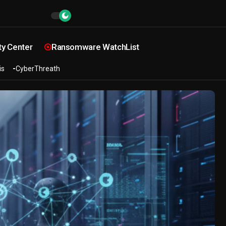
ty Center
Ransomware WatchList
is
CyberThreath