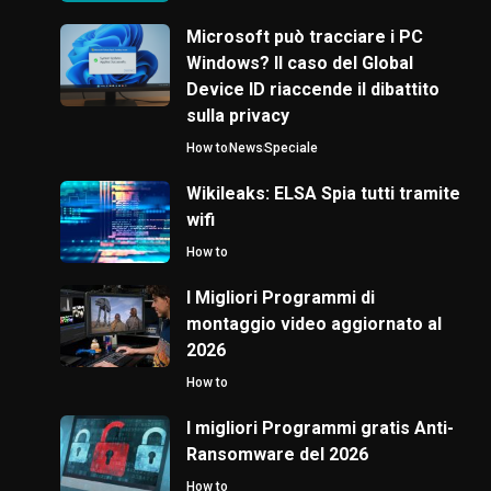
Microsoft può tracciare i PC
Windows? Il caso del Global
Device ID riaccende il dibattito
sulla privacy
How to
News
Speciale
Wikileaks: ELSA Spia tutti tramite
wifi
How to
I Migliori Programmi di
montaggio video aggiornato al
2026
How to
I migliori Programmi gratis Anti-
Ransomware del 2026
How to