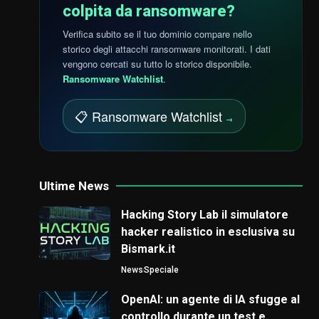
colpita da ransomware?
Verifica subito se il tuo dominio compare nello
storico degli attacchi ransomware monitorati. I dati
vengono cercati su tutto lo storico disponibile.
Ransomware Watchlist
.
📋 Ransomware Watchlist
→
Ultime News
Hacking Story Lab il simulatore
hacker realistico in esclusiva su
Bismark.it
News
Speciale
OpenAI: un agente di IA sfugge al
controllo durante un test e