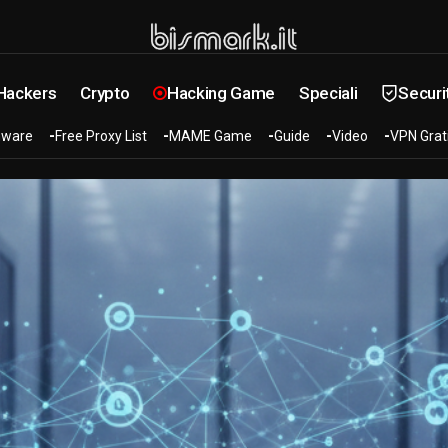
 Hackers
Crypto
Hacking Game
Speciali
Securi
ware
Free Proxy List
MAME Game
Guide
Video
VPN Grat