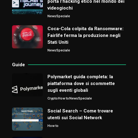
porta l’hacking etico nel mondo dei
videogiochi
News
Speciale
Coca-Cola colpita da Ransomware:
Fairlife ferma la produzione negli
Stati Uniti
News
Speciale
Guide
Polymarket guida completa: la
piattaforma dove si scommette
sugli eventi globali
Crypto
How to
News
Speciale
Social Search – Come trovare
utenti sui Social Network
How to