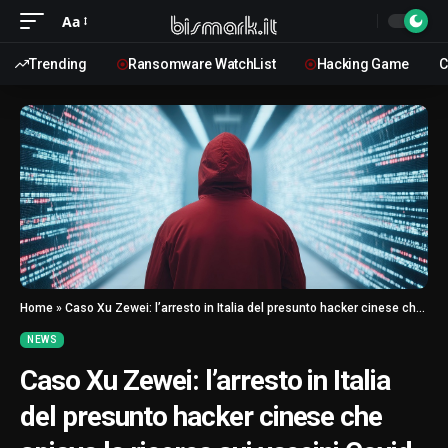
Aa
Trending
Ransomware WatchList
Hacking Game
C
Home
»
Caso Xu Zewei: l’arresto in Italia del presunto hacker cinese che spiava la ricerca sui vaccini Covid
NEWS
Caso Xu Zewei: l’arresto in Italia
del presunto hacker cinese che