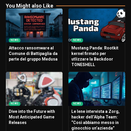
You Might also Like
NEWS
NEWS
Attacco ransomware al
Mustang Panda: Rootkit
Comune di Battipaglia da
kernel firmato per
parte del gruppo Medusa
utlizzare la Backdoor
TONESHELL
NEWS
NEWS
Dive into the Future with
Le Iene intervista a Zorg,
Most Anticipated Game
hacker dell’Alpha Team:
Releases
“Così abbiamo messo in
ginocchio un’azienda”