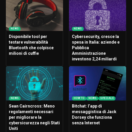
NEWS
NEWS
Disponibile tool per
Cybersecurity, cresce la
testare vulnerabilità
spesa in Italia: aziende e
Bluetooth che colpisce
Pubblica
milioni di cuffie
Amministrazione
investono 2,24 miliardi
NEWS
HOW TO
NEWS
SPECIALE
Sean Cairncross: Meno
Bitchat: l’app di
regolamenti necessari
messaggistica di Jack
per migliorare la
Dorsey che funziona
cybersicurezza negli Stati
senza Internet
Uniti