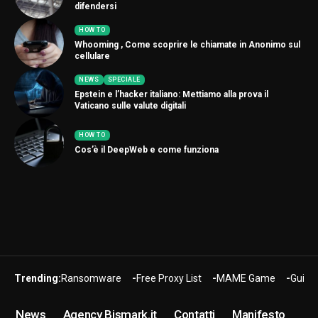
difendersi
HOW TO
Whooming , Come scoprire le chiamate in Anonimo sul
cellulare
NEWS
SPECIALE
Epstein e l’hacker italiano: Mettiamo alla prova il
Vaticano sulle valute digitali
HOW TO
Cos’è il DeepWeb e come funziona
Trending:
Ransomware
Free Proxy List
MAME Game
Guide
News
Agency Bismark.it
Contatti
Manifesto