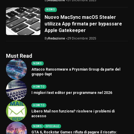
By
Redazione
31 Dicembre 2025
NEWS
Nuovo MacSync macOS Stealer
utilizza App firmata per bypassare
Apple Gatekeeper
By
Redazione
29 Dicembre 2025
Must Read
NEWS
Attacco Ransomware a Prysmian Group da parte del
gruppo 0apt
HOW TO
I migliori text editor per programmare nel 2026
HOW TO
Libero Mail non funziona? risolvere i problemi di
accesso
NEWS
SPECIALE
GTA 6, Rockstar Games rifiuta di pagare il riscatto: