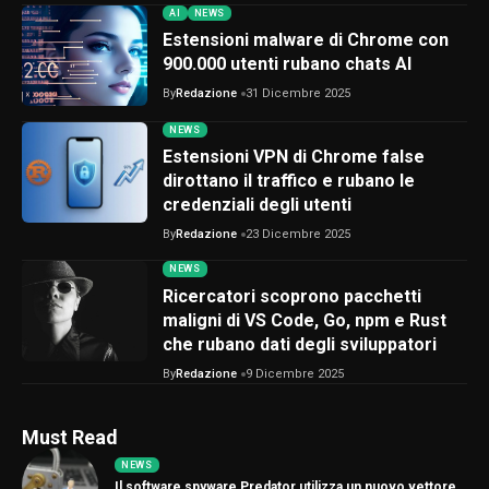
AI
NEWS
Estensioni malware di Chrome con
900.000 utenti rubano chats AI
By
Redazione
31 Dicembre 2025
NEWS
Estensioni VPN di Chrome false
dirottano il traffico e rubano le
credenziali degli utenti
By
Redazione
23 Dicembre 2025
NEWS
Ricercatori scoprono pacchetti
maligni di VS Code, Go, npm e Rust
che rubano dati degli sviluppatori
By
Redazione
9 Dicembre 2025
Must Read
NEWS
Il software spyware Predator utilizza un nuovo vettore