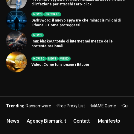
di infezione per attacchi zero-click
NEWS
SPECIALE
DarkSword: il nuovo spyware che minaccia milioni di
iPhone – Come proteggersi
NEWS
Iran: blackout totale di internet nel mezzo delle
proteste nazionali
HOW TO
NEWS
VIDEO
Video: Come funzionano i Bitcoin
Trending:
Ransomware
Free Proxy List
MAME Game
Guide
News
Agency Bismark.it
Contatti
Manifesto