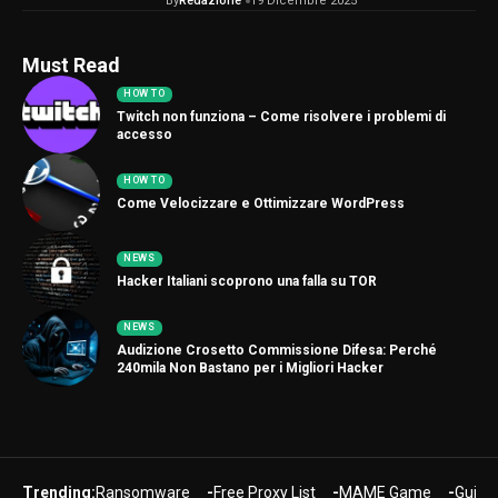
By
Redazione
19 Dicembre 2025
Must Read
HOW TO
Twitch non funziona – Come risolvere i problemi di
accesso
HOW TO
Come Velocizzare e Ottimizzare WordPress
NEWS
Hacker Italiani scoprono una falla su TOR
NEWS
Audizione Crosetto Commissione Difesa: Perché
240mila Non Bastano per i Migliori Hacker
Trending:
Ransomware
Free Proxy List
MAME Game
Guide