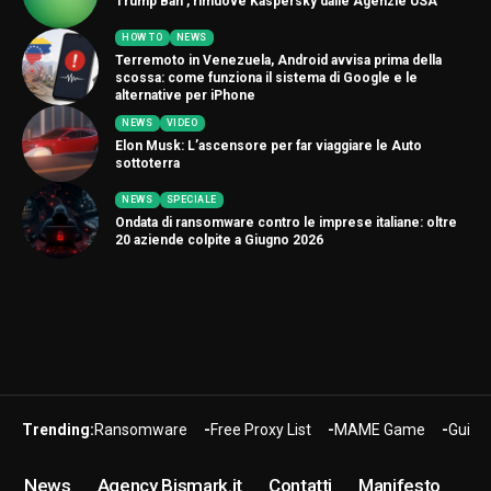
Trump Ban , rimuove Kaspersky dalle Agenzie USA
HOW TO
NEWS
Terremoto in Venezuela, Android avvisa prima della
scossa: come funziona il sistema di Google e le
alternative per iPhone
NEWS
VIDEO
Elon Musk: L’ascensore per far viaggiare le Auto
sottoterra
NEWS
SPECIALE
Ondata di ransomware contro le imprese italiane: oltre
20 aziende colpite a Giugno 2026
Trending:
Ransomware
Free Proxy List
MAME Game
Guide
News
Agency Bismark.it
Contatti
Manifesto