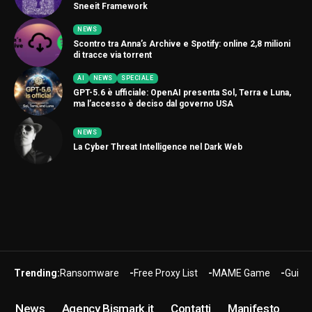
Sneeit Framework
NEWS
Scontro tra Anna’s Archive e Spotify: online 2,8 milioni
di tracce via torrent
AI
NEWS
SPECIALE
GPT-5.6 è ufficiale: OpenAI presenta Sol, Terra e Luna,
ma l’accesso è deciso dal governo USA
NEWS
La Cyber Threat Intelligence nel Dark Web
Trending:
Ransomware
Free Proxy List
MAME Game
Guide
News
Agency Bismark.it
Contatti
Manifesto