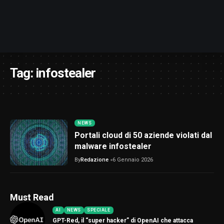
Tag:
infostealer
NEWS
Portali cloud di 50 aziende violati dal
malware infostealer
By
Redazione
6 Gennaio 2026
Must Read
AI
NEWS
SPECIALE
GPT-Red, il “super hacker” di OpenAI che attacca