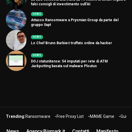
falsi consigli di investimento sull’AI
NEWS
Attacco Ransomware a Prysmian Group da parte del
gruppo 0apt
NEWS
Lo Chef Bruno Barbieri truffato online da hacker
NEWS
DOJ statunitense: 54 imputati per rete di ATM
Jackpotting basata sul malware Ploutus
Trending:
Ransomware
Free Proxy List
MAME Game
Guide
News
Agency Bismark.it
Contatti
Manifesto