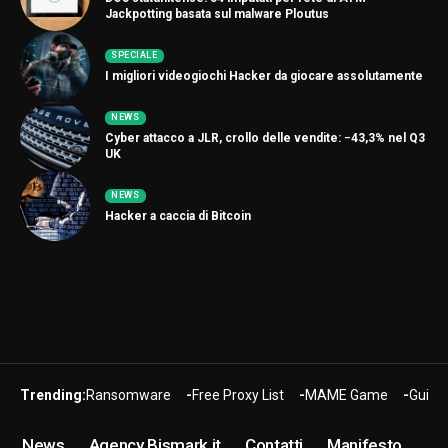
Jackpotting basata sul malware Ploutus
SPECIALE
I migliori videogiochi Hacker da giocare assolutamente
NEWS
Cyber attacco a JLR, crollo delle vendite: −43,3% nel Q3
UK
NEWS
Hacker a caccia di Bitcoin
Trending:
Ransomware
Free Proxy List
MAME Game
Guide
News
Agency Bismark.it
Contatti
Manifesto