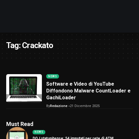
Tag:
Crackato
NEWS
Software e Video di YouTube
Diffondono Malware CountLoader e
GachiLoader
By
Redazione
21 Dicembre 2025
Must Read
NEWS
DOJ statunitense: 54 imputati per rete di ATM