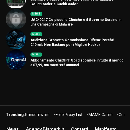
CountLoader e GachiLoader
NEWS
UAC-0247 Colpisce le Cliniche e il Governo Ucraino in
una Campagna di Malware
NEWS
Audizione Crosetto Commissione Difesa: Perché
240mila Non Bastano per i Migliori Hacker
NEWS
Abbonamento ChatGPT Goi disponibile in tutto il mondo
a $7,99, ma mostrerà annunci
Trending:
Ransomware
Free Proxy List
MAME Game
Guide
News
Agency Bismark.it
Contatti
Manifesto