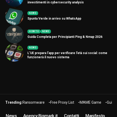
investimenti in cybersecurity analysis
NEWS
Spunta Verde in arrivo su WhatsApp
HOW TO
NEWS
Guida Completa per Principianti Ping & Nmap 2026
NEWS
L’UE prepara l’app per verificare l’età sui social: come
funzionerà il nuovo sistema
Trending:
Ransomware
Free Proxy List
MAME Game
Guide
News
Agency Bismark.it
Contatti
Manifesto