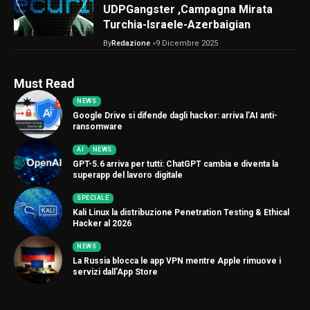
UDPGangster ,Campagna Mirata
Turchia-Israele-Azerbaigian
By
Redazione
9 Dicembre 2025
Must Read
NEWS
Google Drive si difende dagli hacker: arriva l’AI anti-
ransomware
AI
NEWS
GPT-5.6 arriva per tutti: ChatGPT cambia e diventa la
superapp del lavoro digitale
SPECIALE
Kali Linux la distribuzione Penetration Testing & Ethical
Hacker al 2026
NEWS
La Russia blocca le app VPN mentre Apple rimuove i
servizi dall’App Store