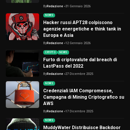
By
Redazione
31 Gennaio 2026
NEWS
Hacker russi APT28 colpiscono
agenzie energetiche e think tank in
Europa e Asia
By
Redazione
12 Gennaio 2026
CRYPTO
NEWS
Furto di criptovalute dal breach di
LastPass del 2022
By
Redazione
27 Dicembre 2025
NEWS
Credenziali IAM Compromesse,
Campagna di Mining Criptografico su
AWS
By
Redazione
17 Dicembre 2025
NEWS
MuddyWater Distribuisce Backdoor