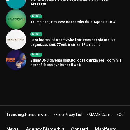
AntiFurto
NEWS
Trump Ban , rimuove Kaspersky dalle Agenzie USA
NEWS
La vulnerabilità React2Shell sfruttata per violare 30
organizzazioni, 77mila indirizzi IP a rischio
NEWS
Bunny DNS diventa gratuito: cosa cambia per i domini e
perché è una svolta per il web
Trending:
Ransomware
Free Proxy List
MAME Game
Guide
News
Agency Bismark.it
Contatti
Manifesto