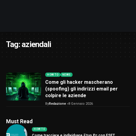
Tag:
aziendali
HOW TO
NEWS
Come gli hacker mascherano
(spoofing) gli indirizzi email per
colpire le aziende
By
Redazione
8 Gennaio 2026
Must Read
HOW TO
Come tracciare e individuare il tuo Pc con ESET