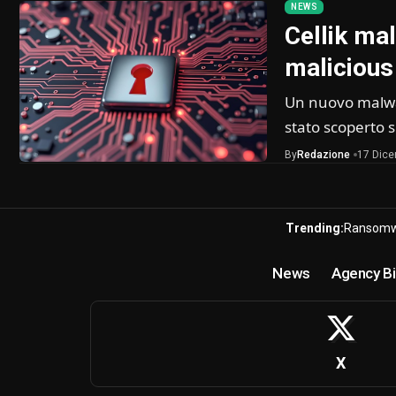
NEWS
Cellik ma
malicious
Un nuovo malwar
stato scoperto 
By
Redazione
17 Dic
Trending:
Ransomw
News
Agency Bi
X