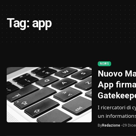
Tag:
app
NEWS
Nuovo Mac
App firma
Gatekeep
I ricercatori d
un information
By
Redazione
29 Dic