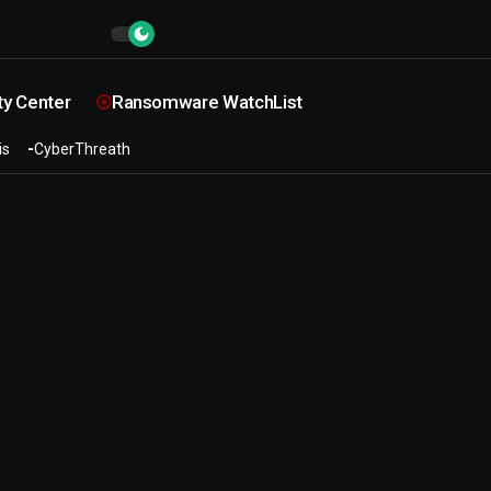
ty Center
Ransomware WatchList
is
CyberThreath