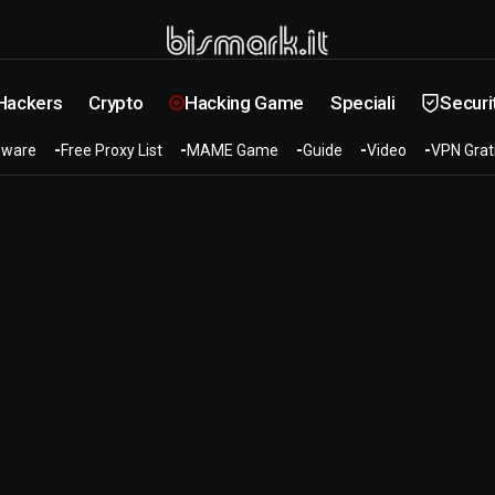
 Hackers
Crypto
Hacking Game
Speciali
Securi
ware
Free Proxy List
MAME Game
Guide
Video
VPN Grat