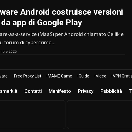
lware Android costruisce versioni
 da app di Google Play
e-as-a-service (MaaS) per Android chiamato Cellik è
su forum di cybercrime…
embre 2025
are
Free Proxy List
MAME Game
Guide
Video
VPN Grati
smark.it
Contatti
Manifesto
Privacy
Pubblicità
T