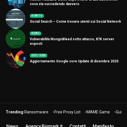
cosa sta succedendo davvero
HOW TO
Social Search – Come trovare utenti sui Social Network
NEWS
Vulnerabilità MongoBleed sotto attacco, 87K server
esposti
SEO / SEM
Aggiornamento Google core Update di dicembre 2025
Trending:
Ransomware
Free Proxy List
MAME Game
Guide
News
Agency Bismark.it
Contatti
Manifesto