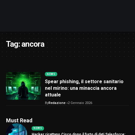
Tag:
ancora
NEWS
Spear phishing, il settore sanitario
nel mirino: una minaccia ancora
attuale
By
Redazione
2 Gennaio 2026
Must Read
NEWS
Hacker ricattano Cisco dopo il furto di dati Salesforce: