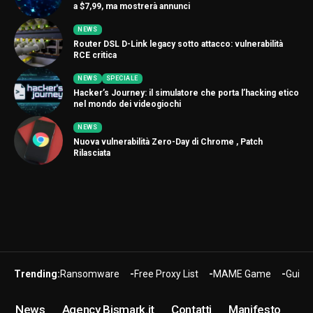
a $7,99, ma mostrerà annunci
NEWS
Router DSL D-Link legacy sotto attacco: vulnerabilità
RCE critica
NEWS
SPECIALE
Hacker’s Journey: il simulatore che porta l’hacking etico
nel mondo dei videogiochi
NEWS
Nuova vulnerabilità Zero-Day di Chrome , Patch
Rilasciata
Trending:
Ransomware
Free Proxy List
MAME Game
Guide
News
Agency Bismark.it
Contatti
Manifesto