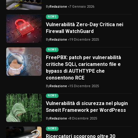
By
Redazione
7 Gennaio 2026
NEWS
Vulnerabilità Zero-Day Critica nei
Firewall WatchGuard
By
Redazione
19 Dicembre 2025
NEWS
FreePBX: patch per vulnerabilità
critiche SQLi, caricamento file e
bypass di AUTHTYPE che
consentono RCE
By
Redazione
15 Dicembre 2025
NEWS
Vulnerabilità di sicurezza nel plugin
Sneeit Framework per WordPress
By
Redazione
8 Dicembre 2025
NEWS
Ricercatori scoprono oltre 30