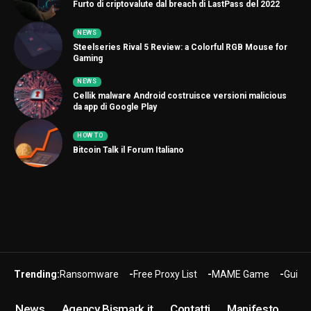
Furto di criptovalute dal breach di LastPass del 2022
NEWS
Steelseries Rival 5 Review: a Colorful RGB Mouse for
Gaming
NEWS
Cellik malware Android costruisce versioni malicious
da app di Google Play
HOW TO
Bitcoin Talk il Forum Italiano
Trending:
Ransomware
Free Proxy List
MAME Game
Guide
News
Agency Bismark.it
Contatti
Manifesto