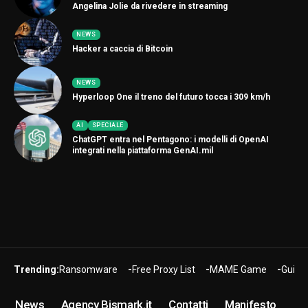
Angelina Jolie da rivedere in streaming
NEWS
Hacker a caccia di Bitcoin
NEWS
Hyperloop One il treno del futuro tocca i 309 km/h
AI
SPECIALE
ChatGPT entra nel Pentagono: i modelli di OpenAI
integrati nella piattaforma GenAI.mil
Trending:
Ransomware
Free Proxy List
MAME Game
Guide
News
Agency Bismark.it
Contatti
Manifesto