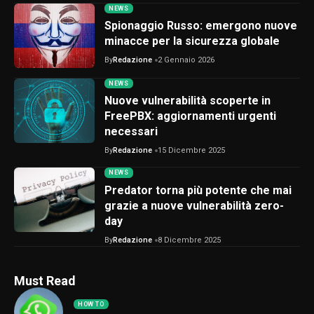
NEWS
Spionaggio Russo: emergono nuove
minacce per la sicurezza globale
By
Redazione
2 Gennaio 2026
NEWS
Nuove vulnerabilità scoperte in
FreePBX: aggiornamenti urgenti
necessari
By
Redazione
15 Dicembre 2025
NEWS
Predator torna più potente che mai
grazie a nuove vulnerabilità zero-
day
By
Redazione
8 Dicembre 2025
Must Read
HOW TO