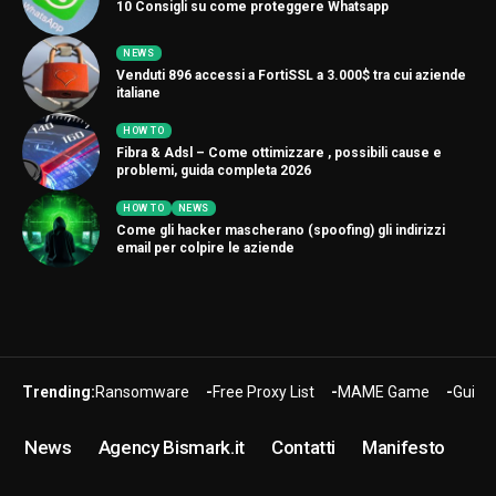
10 Consigli su come proteggere Whatsapp
NEWS
Venduti 896 accessi a FortiSSL a 3.000$ tra cui aziende
italiane
HOW TO
Fibra & Adsl – Come ottimizzare , possibili cause e
problemi, guida completa 2026
HOW TO
NEWS
Come gli hacker mascherano (spoofing) gli indirizzi
email per colpire le aziende
Trending:
Ransomware
Free Proxy List
MAME Game
Guide
News
Agency Bismark.it
Contatti
Manifesto