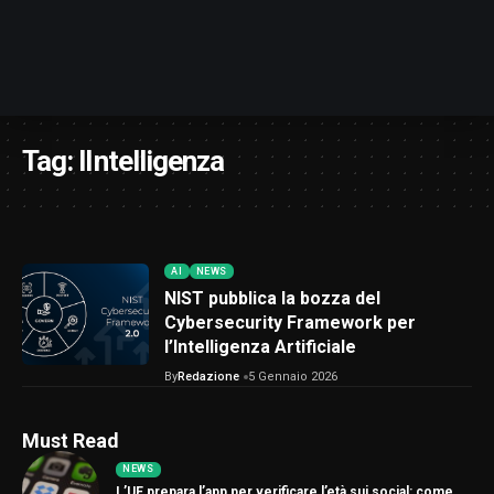
Tag:
lIntelligenza
AI
NEWS
NIST pubblica la bozza del
Cybersecurity Framework per
l’Intelligenza Artificiale
By
Redazione
5 Gennaio 2026
Must Read
NEWS
L’UE prepara l’app per verificare l’età sui social: come