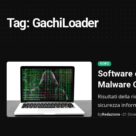
Tag:
GachiLoader
NEWS
Software 
Malware 
Risultati della r
sicurezza info
By
Redazione
21 Dic