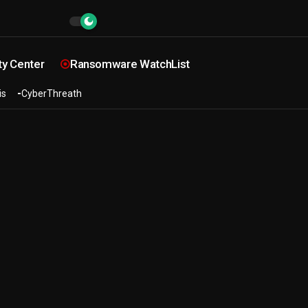
ty Center
Ransomware WatchList
is
CyberThreath