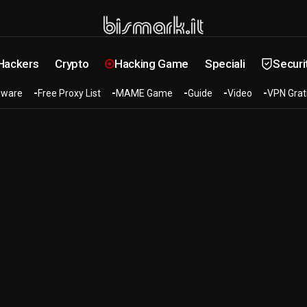
 Hackers
Crypto
Hacking Game
Speciali
Securi
ware
Free Proxy List
MAME Game
Guide
Video
VPN Grat