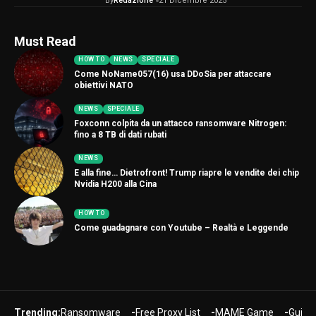
By
Redazione
21 Dicembre 2025
Must Read
HOW TO
NEWS
SPECIALE
Come NoName057(16) usa DDoSia per attaccare
obiettivi NATO
NEWS
SPECIALE
Foxconn colpita da un attacco ransomware Nitrogen:
fino a 8 TB di dati rubati
NEWS
E alla fine… Dietrofront! Trump riapre le vendite dei chip
Nvidia H200 alla Cina
HOW TO
Come guadagnare con Youtube – Realtà e Leggende
Trending:
Ransomware
Free Proxy List
MAME Game
Guide