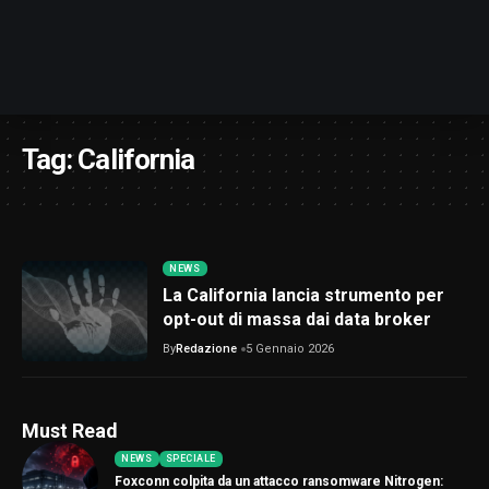
Tag:
California
NEWS
La California lancia strumento per
opt-out di massa dai data broker
By
Redazione
5 Gennaio 2026
Must Read
NEWS
SPECIALE
Foxconn colpita da un attacco ransomware Nitrogen: