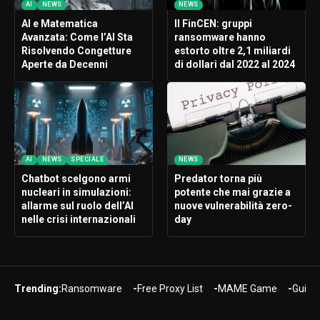
AI
NEWS
NEWS
AI e Matematica
Il FinCEN: gruppi
Avanzata: Come l’AI Sta
ransomware hanno
Risolvendo Congetture
estorto oltre 2,1 miliardi
Aperte da Decenni
di dollari dal 2022 al 2024
AI
NEWS
SPECIALE
NEWS
Chatbot scelgono armi
Predator torna più
nucleari in simulazioni:
potente che mai grazie a
allarme sul ruolo dell’AI
nuove vulnerabilità zero-
nelle crisi internazionali
day
Trending:
Ransomware
Free Proxy List
MAME Game
Guide