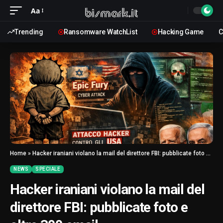
Aa
Trending
Ransomware WatchList
Hacking Game
C
Home
»
Hacker iraniani violano la mail del direttore FBI: pubblicate foto e oltre 300 email
NEWS
SPECIALE
Hacker iraniani violano la mail del
direttore FBI: pubblicate foto e