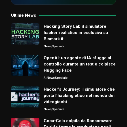
Ultime News
Hacking Story Lab il simulatore
hacker realistico in esclusiva su
Bismark.it
News
Speciale
OpenAI: un agente di IA sfugge al
controllo durante un test e colpisce
Hugging Face
AI
News
Speciale
Hacker’s Journey: il simulatore che
porta l’hacking etico nel mondo dei
videogiochi
News
Speciale
Coca-Cola colpita da Ransomware:
Fairlife ferma la produzione negli